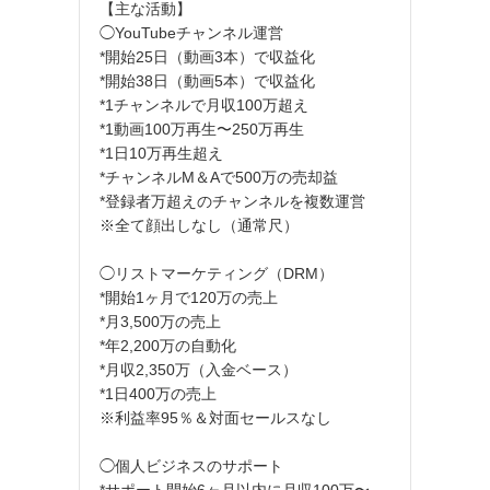
【主な活動】
◯YouTubeチャンネル運営
*開始25日（動画3本）で収益化
*開始38日（動画5本）で収益化
*1チャンネルで月収100万超え
*1動画100万再生〜250万再生
*1日10万再生超え
*チャンネルM＆Aで500万の売却益
*登録者万超えのチャンネルを複数運営
※全て顔出しなし（通常尺）
◯リストマーケティング（DRM）
*開始1ヶ月で120万の売上
*月3,500万の売上
*年2,200万の自動化
*月収2,350万（入金ベース）
*1日400万の売上
※利益率95％＆対面セールスなし
◯個人ビジネスのサポート
*サポート開始6ヶ月以内に月収100万〜