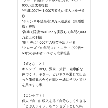
600万達成者複数
*年間100万〜1,000万超えの収入上乗せ多
数
*チャンネル登録者10万人達成者（銀盾獲
得）複数
*副業で隠密YouTubeを実践して年間2,000
万超えの利益
*取引先に4,000万の収益を出させる
*クローズドの年間コミュニティで20代〜
60代の参加者83％から成果報告
【好きなこと】
キャンプ・BBQ、温泉、旅行、健康的な
体づくり、ギター、ビジネスを通じて出会
った価値観の合う仲間と一緒に学びと遊び
を共有する事。
【コンセプト】
個人で自由に収入を得て自分らしく生きる
「じぶんライフ」をコンセプトとして掲