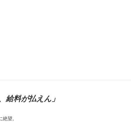
、給料が払えん」
に絶望。