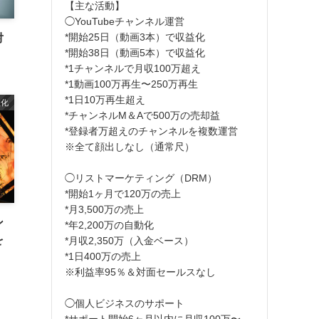
【主な活動】
◯YouTubeチャンネル運営
*開始25日（動画3本）で収益化
対
*開始38日（動画5本）で収益化
*1チャンネルで月収100万超え
*1動画100万再生〜250万再生
*1日10万再生超え
益化
*チャンネルM＆Aで500万の売却益
*登録者万超えのチャンネルを複数運営
※全て顔出しなし（通常尺）
◯リストマーケティング（DRM）
*開始1ヶ月で120万の売上
*月3,500万の売上
ン
*年2,200万の自動化
を
*月収2,350万（入金ベース）
*1日400万の売上
※利益率95％＆対面セールスなし
◯個人ビジネスのサポート
*サポート開始6ヶ月以内に月収100万〜