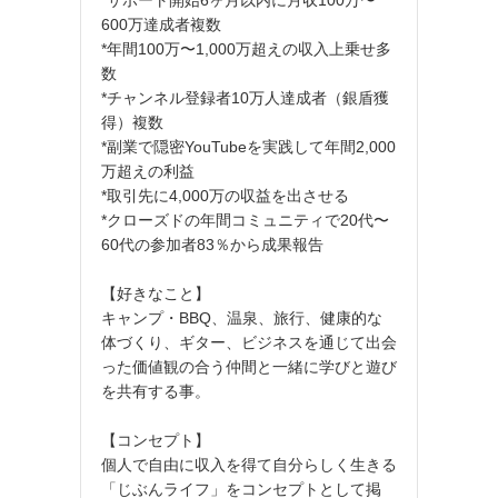
600万達成者複数
*年間100万〜1,000万超えの収入上乗せ多
数
*チャンネル登録者10万人達成者（銀盾獲
得）複数
*副業で隠密YouTubeを実践して年間2,000
万超えの利益
*取引先に4,000万の収益を出させる
*クローズドの年間コミュニティで20代〜
60代の参加者83％から成果報告
【好きなこと】
キャンプ・BBQ、温泉、旅行、健康的な
体づくり、ギター、ビジネスを通じて出会
った価値観の合う仲間と一緒に学びと遊び
を共有する事。
【コンセプト】
個人で自由に収入を得て自分らしく生きる
「じぶんライフ」をコンセプトとして掲