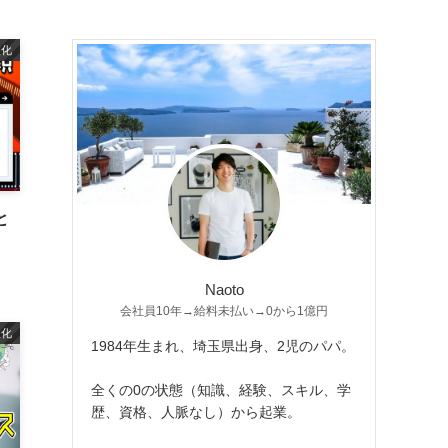
益化
と
」
Naoto
会社員10年→給料未払い→0から1億円
益化
1984年生まれ、埼玉県出身、2児のパパ。
全くの0の状態（知識、経験、スキル、学
歴、資格、人脈なし）から起業。