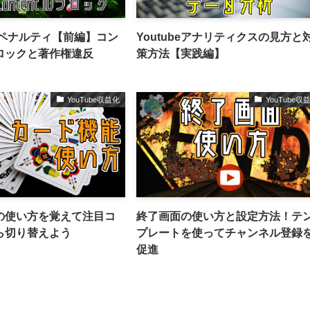
eのペナルティ【前編】コン
Youtubeアナリティクスの見方と
ブロックと著作権違反
策方法【実践編】
YouTube収益化
YouTube収
の使い方を覚えて注目コ
終了画面の使い方と設定方法！テ
ら切り替えよう
プレートを使ってチャンネル登録
促進