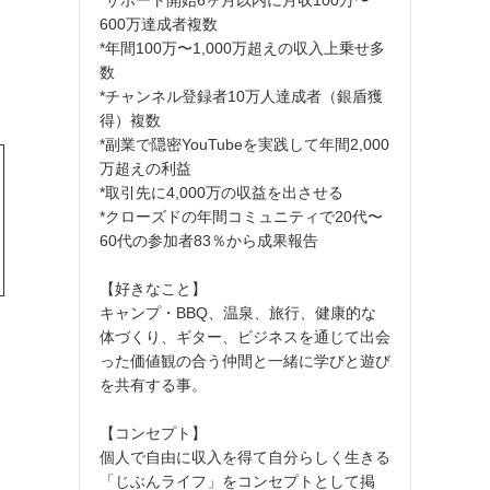
600万達成者複数
*年間100万〜1,000万超えの収入上乗せ多
数
*チャンネル登録者10万人達成者（銀盾獲
得）複数
*副業で隠密YouTubeを実践して年間2,000
万超えの利益
*取引先に4,000万の収益を出させる
*クローズドの年間コミュニティで20代〜
60代の参加者83％から成果報告
【好きなこと】
キャンプ・BBQ、温泉、旅行、健康的な
体づくり、ギター、ビジネスを通じて出会
った価値観の合う仲間と一緒に学びと遊び
を共有する事。
【コンセプト】
個人で自由に収入を得て自分らしく生きる
「じぶんライフ」をコンセプトとして掲