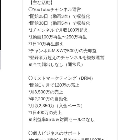
【主な活動】
◯YouTubeチャンネル運営
*開始25日（動画3本）で収益化
*開始38日（動画5本）で収益化
*1チャンネルで月収100万超え
*1動画100万再生〜250万再生
*1日10万再生超え
*チャンネルM＆Aで500万の売却益
*登録者万超えのチャンネルを複数運営
※全て顔出しなし（通常尺）
◯リストマーケティング（DRM）
*開始1ヶ月で120万の売上
*月3,500万の売上
*年2,200万の自動化
*月収2,350万（入金ベース）
*1日400万の売上
※利益率95％＆対面セールスなし
◯個人ビジネスのサポート
*サポート開始6ヶ月以内に月収100万〜